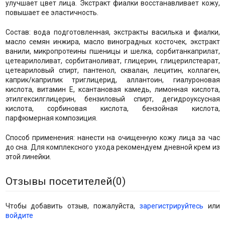
улучшает цвет лица. Экстракт фиалки восстанавливает кожу,
повышает ее эластичность.
Состав: вода подготовленная, экстракты василька и фиалки,
масло семян инжира, масло виноградных косточек, экстракт
ванили, микропротеины пшеницы и шелка, сорбитанкаприлат,
цетеарилоливат, сорбитаноливат, глицерин, глицерилстеарат,
цетеариловый спирт, пантенол, сквалан, лецитин, коллаген,
каприк/каприлик триглицерид, аллантоин, гиалуроновая
кислота, витамин Е, ксантановая камедь, лимонная кислота,
этилгексилглицерин, бензиловый спирт, дегидроуксусная
кислота, сорбиновая кислота, бензойная кислота,
парфюмерная композиция.
Способ применения: нанести на очищенную кожу лица за час
до сна. Для комплексного ухода рекомендуем дневной крем из
этой линейки.
Отзывы посетителей(
0
)
Чтобы добавить отзыв, пожалуйста,
зарегистрируйтесь
или
войдите