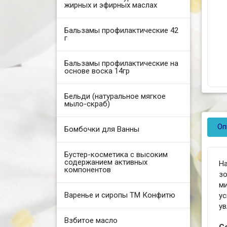
жирных и эфирных маслах
Бальзамы профилактические 42
г
Бальзамы профилактические на
основе воска 14гр
Бельди (натуральное мягкое
мыло-скраб)
Оп
Бомбочки для Ванны
Бустер-косметика с высоким
содержанием активных
Н
компонентов
з
м
Варенье и сиропы ТМ Конфитю
у
ув
Взбитое масло