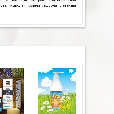
с, Д пантенол, экстракт красного вина,
ота, гидролат полыни, гидролат лаванды,