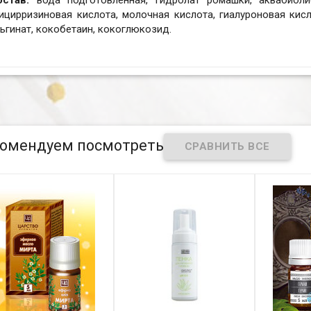
остав:
вода подготовленная, гидролат ромашки, аквабиоли
ицирризиновая кислота, молочная кислота, гиалуроновая кисл
ьгинат, кокобетаин, кокоглюкозид.
омендуем посмотреть