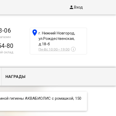

Вход
8-06

г. Нижний Новгород,
агазин
ул.Рождественская,
д.18-б
54-80
Пн-Вс 10:00—19:00
i
ый склад
НАГРАДЫ
имной гигиены АКВАБИОЛИС с ромашкой, 150