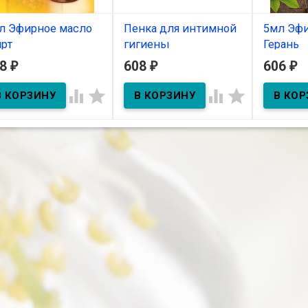
л Эфирное масло
Пенка для интимной
5мл Эфи
рт
гигиены
Герань
АКВАБИОЛИС с алоэ
08
608
606
₽
₽
₽
В наличии
В нал
Вера, 150 мл




 Эфирное масло Мирт
5мл Эфир
Герань
В наличии