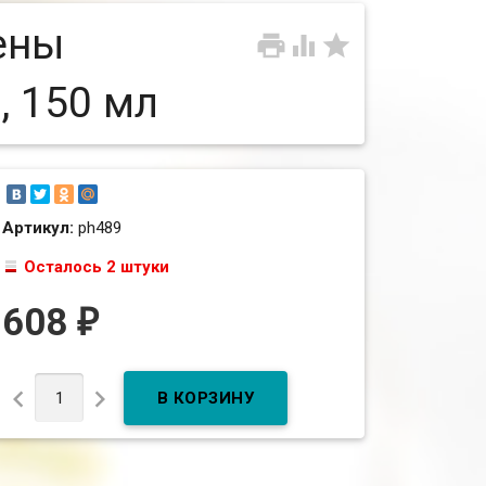
ены



 150 мл
Артикул:
ph489
Осталось 2 штуки
608
₽

