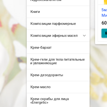
5м
Книги
Ми
6
Композиции парфюмерные
5мл
Композиции эфирных масел
Крем-бархат
Крем-гели для тела питательные
и увлажняющие
Крем-дезодоранты
Крем-масло
Крем-скрабы для лица
«Energetic»