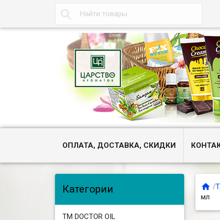

ОПЛАТА, ДОСТАВКА, СКИДКИ
КОНТА

/
Т
Категории
мл
ТМ DOCTOR OIL