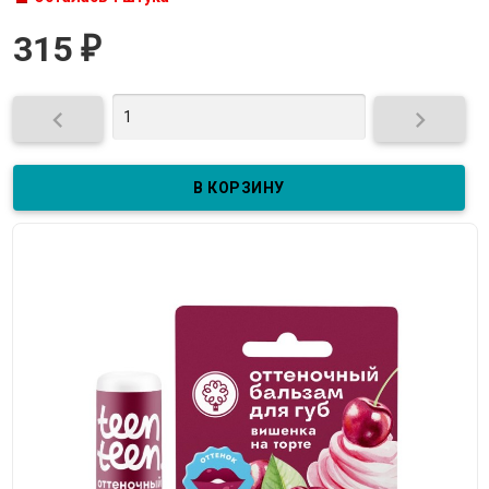
315
₽

