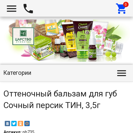




Категории
Оттеночный бальзам для губ
Сочный персик ТИН, 3,5г
Артикул:
ph735