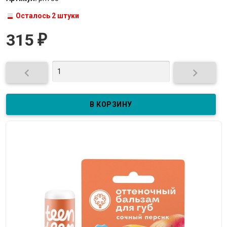
Осталось 2 штуки
315
₽

