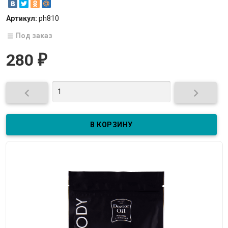
Артикул:
ph810
Под заказ
280
₽

