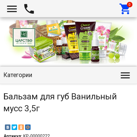




Категории
Бальзам для губ Ванильный
мусс 3,5г
Артикул:
КР-00000222