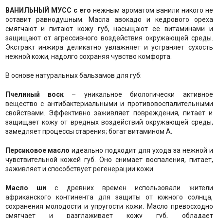
ВАНИЛЬНЫЙ МУСС с его
нежным ароматом ванили никого не
оставит равнодушным. Масла авокадо и кедрового ореха
смягчают и питают кожу губ, насыщают ее витаминами и
защищают от агрессивного воздействия окружающей среды.
Экстракт инжира деликатно увлажняет и устраняет сухость
нежной кожи, надолго сохраняя чувство комфорта.
В основе натуральных бальзамов для губ:
Пчелиный воск
– уникальное биологически активное
вещество с антибактериальными и противовоспалительными
свойствами. Эффективно заживляет повреждения, питает и
защищает кожу от вредных воздействий окружающей среды,
замедляет процессы старения; богат витамином А.
Персиковое масло
идеально подходит для ухода за нежной и
чувствительной кожей губ. Оно снимает воспаления, питает,
заживляет и способствует регенерации кожи.
Масло ши
с древних времен использовали жители
африканского континента для защиты от южного солнца,
сохранения молодости и упругости кожи. Масло превосходно
смягчает и разглаживает кожу губ, обладает