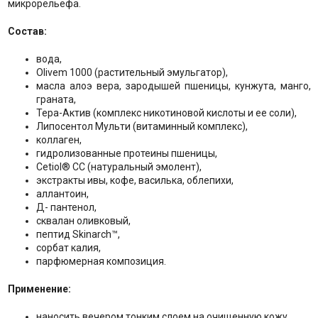
микрорельефа.
Состав:
вода,
Olivem 1000 (растительный эмульгатор),
масла алоэ вера, зародышей пшеницы, кунжута, манго,
граната,
Тера-Актив (комплекс никотиновой кислоты и ее соли),
Липосентол Мульти (витаминный комплекс),
коллаген,
гидролизованные протеины пшеницы,
Cetiol® CC (натуральный эмолент),
экстракты ивы, кофе, василька, облепихи,
аллантоин,
Д- пантенол,
сквалан оливковый,
пептид Skinarch™,
сорбат калия,
парфюмерная композиция.
Применение:
наносить вечером тонким слоем на очищенную кожу.