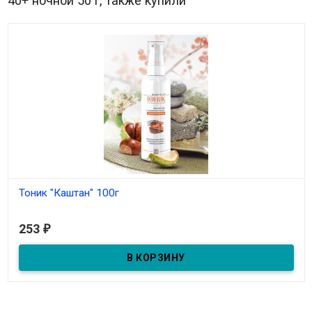
40+ ночной 50 г, также купили
Тоник "Каштан" 100г
В наличии
253
₽
Тоник "Каштан" 100г