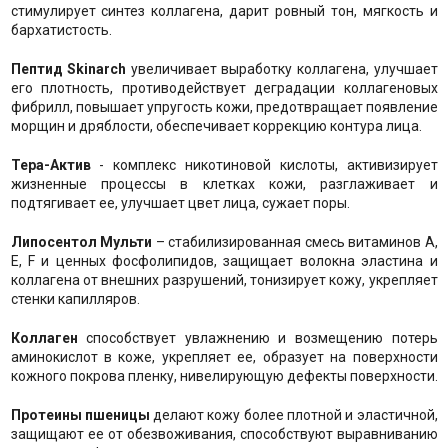
стимулирует синтез коллагена, дарит ровный тон, мягкость и
бархатистость.
Пептид Skinarch
увеличивает выработку коллагена, улучшает
его плотность, противодействует деградации коллагеновых
фибрилл, повышает упругость кожи, предотвращает появление
морщин и дряблости, обеспечивает коррекцию контура лица.
Тера-Актив
- комплекс никотиновой кислоты, активизирует
жизненные процессы в клетках кожи, разглаживает и
подтягивает ее, улучшает цвет лица, сужает поры.
Липосентол Мульти
– стабилизированная смесь витаминов A,
E, F и ценных фосфолипидов, защищает волокна эластина и
коллагена от внешних разрушений, тонизирует кожу, укрепляет
стенки капилляров.
Коллаген
способствует увлажнению и возмещению потерь
аминокислот в коже, укрепляет ее, образует на поверхности
кожного покрова пленку, нивелирующую дефекты поверхности.
Протеины пшеницы
делают кожу более плотной и эластичной,
защищают ее от обезвоживания, способствуют выравниванию