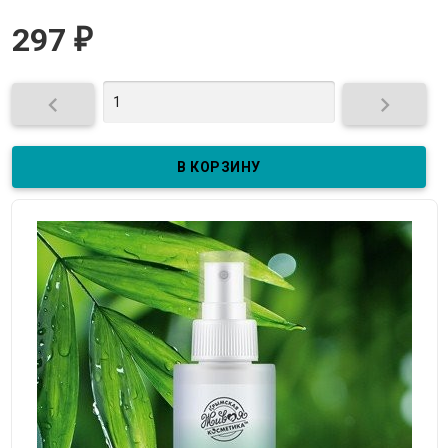
297
₽

