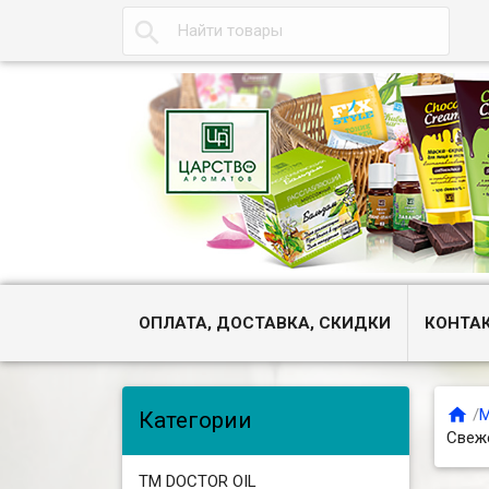

ОПЛАТА, ДОСТАВКА, СКИДКИ
КОНТА

/
М
Категории
Свеж
ТМ DOCTOR OIL