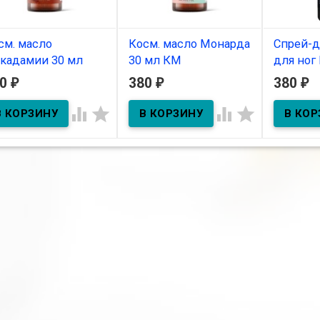
см. масло
Косм. масло Монарда
Спрей-д
кадамии 30 мл
30 мл КМ
для ног 
Skin,150
80
380
380
₽
₽
₽
В наличии
В наличии
В нал



