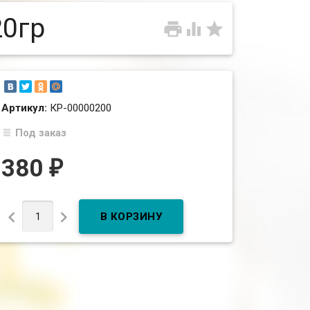
20гр



Артикул:
КР-00000200
Под заказ
380
₽

