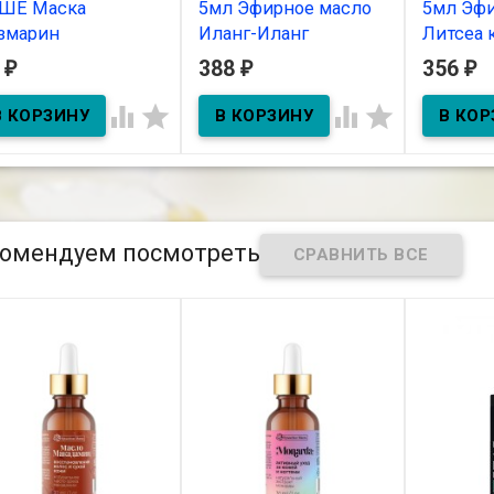
ШЕ Маска
5мл Эфирное масло
5мл Эфи
змарин
Иланг-Иланг
Литсеа 
РЫМСКАЯ
2
388
356
₽
₽
₽
В наличии
В нал
МЧУЖИНА для
ех типов кожи 10 г




5мл Эфирное масло Иланг-
5мл Эфир
Иланг
Левзея ку
В наличии
омендуем посмотреть