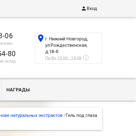

Вход
8-06

г. Нижний Новгород,
агазин
ул.Рождественская,
д.18-б
54-80
Пн-Вс 10:00—19:00
i
ый склад
НАГРАДЫ
нове натуральных экстрактов
/
Гель под глаза