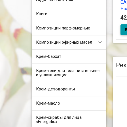
СА
Ро
Книги
К
4
ЖЕ
Композиции парфюмерные
вс
Композиции эфирных масел
Крем-бархат
Рек
Крем-гели для тела питательные
и увлажняющие
Крем-дезодоранты
Крем-масло
Крем-скрабы для лица
«Energetic»