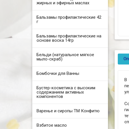
жирных и эфирных маслах
Бальзамы профилактические 42
г
Бальзамы профилактические на
основе воска 14гр
Бельди (натуральное мягкое
Оп
мыло-скраб)
Бомбочки для Ванны
В 
п
Бустер-косметика с высоким
ул
содержанием активных
компонентов
С
г
Варенье и сиропы ТМ Конфитю
те
сп
Взбитое масло