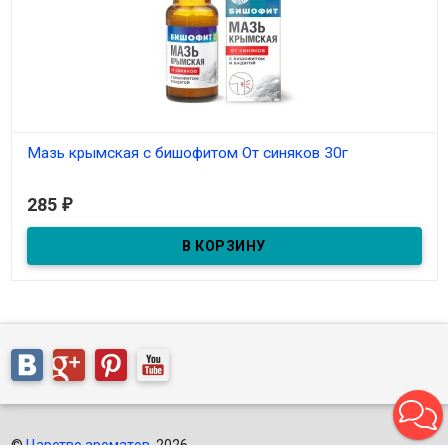
Мазь крымская с бишофитом От синяков 30г
В наличии
285
₽
©
Царство ароматов
, 2026