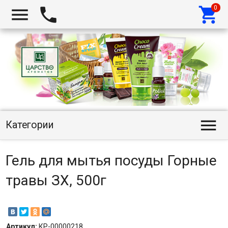




Категории
Гель для мытья посуды Горные
травы ЗХ, 500г
Артикул:
КР-00000218