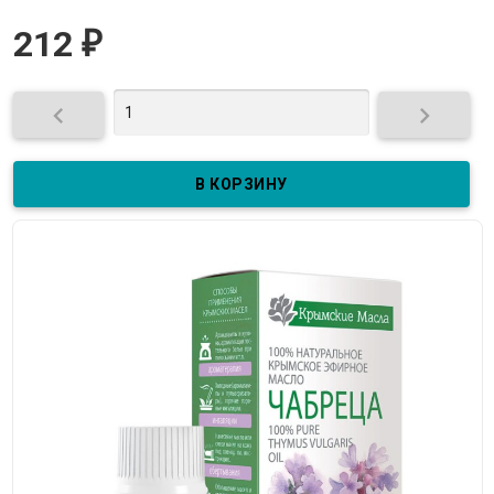
212
₽

