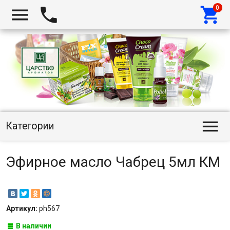




Категории
Эфирное масло Чабрец 5мл КМ
Артикул:
ph567
В наличии