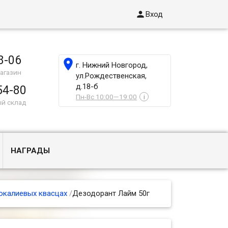

Вход
8-06

г. Нижний Новгород,
агазин
ул.Рождественская,
д.18-б
54-80
Пн-Вс 10:00—19:00
i
ый склад
НАГРАДЫ
окалиевых квасцах
/
Дезодорант Лайм 50г