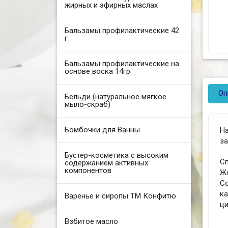
жирных и эфирных маслах
Бальзамы профилактические 42
г
Бальзамы профилактические на
основе воска 14гр
Оп
Бельди (натуральное мягкое
мыло-скраб)
Бомбочки для Ванны
На
за
Бустер-косметика с высоким
Сп
содержанием активных
компонентов
Же
С
к
Варенье и сиропы ТМ Конфитю
ци
Взбитое масло