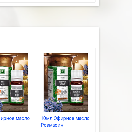
ирное масло
10мл Эфирное масло
10мл Эфирно
Розмарин
Эвкалипт