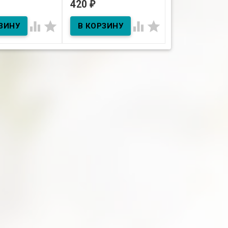
420
420
₽
₽
ичии
В наличии
В наличии




рное масло Мята
10мл Эфирное масло
10мл Эфирное м
Розмарин
Эвкалипт