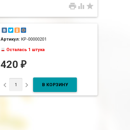



Артикул:
КР-00000201
Осталась 1 штука
420
₽

