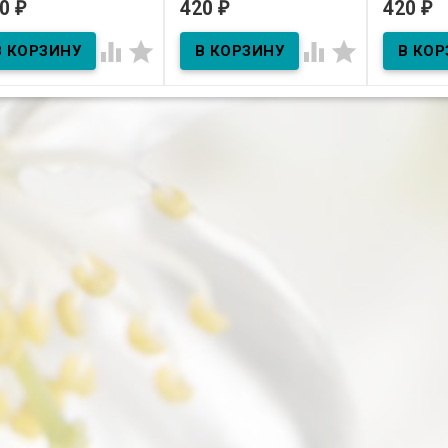
20
420
420
₽
₽
₽
В наличии
В наличии
В нал




ь косм. "Розовый
10мл Эфирное масло
10мл Эфи
чуг" 80гр
Бергамот