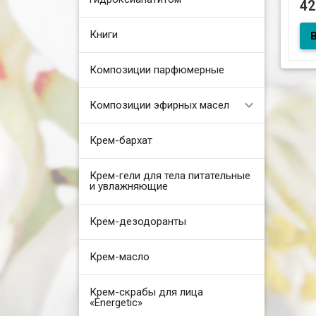
4
Книги
Гел
жем
Композиции парфюмерные
Композиции эфирных масел
Крем-бархат
Крем-гели для тела питательные
и увлажняющие
Крем-дезодоранты
Крем-масло
Крем-скрабы для лица
«Energetic»