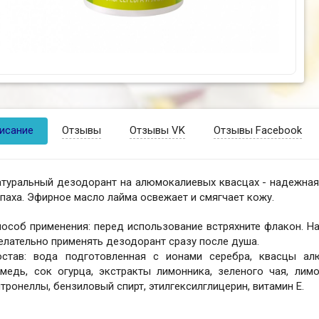
исание
Отзывы
Отзывы VK
Отзывы Facebook
туральный дезодорант на алюмокалиевых квасцах - надежная,
паха. Эфирное масло лайма оcвежает и смягчает кожу.
особ применения: перед использование встряхните флакон. На
лательно применять дезодорант сразу после душа.
остав: вода подготовленная с ионами серебра, квасцы алю
амедь, сок огурца, экстракты лимонника, зеленого чая, лим
тронеллы, бензиловый спирт, этилгексилглицерин, витамин Е.