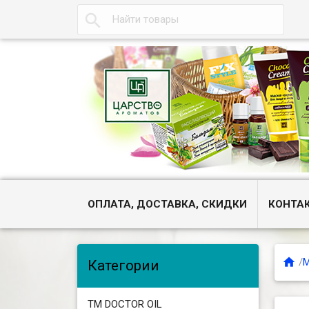

ОПЛАТА, ДОСТАВКА, СКИДКИ
КОНТА

/
М
Категории
ТМ DOCTOR OIL