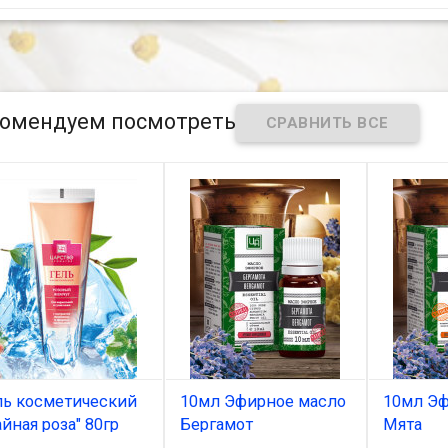
омендуем посмотреть
ль косметический
10мл Эфирное масло
10мл Эф
айная роза" 80гр
Бергамот
Мята