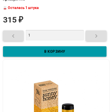
Осталась 1 штука
315
₽

