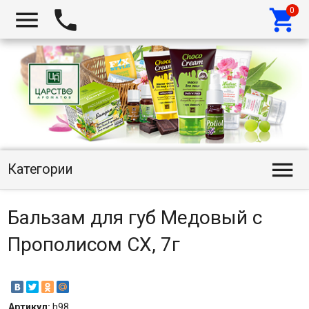




Категории
Бальзам для губ Медовый с
Прополисом СХ, 7г
Артикул:
h98