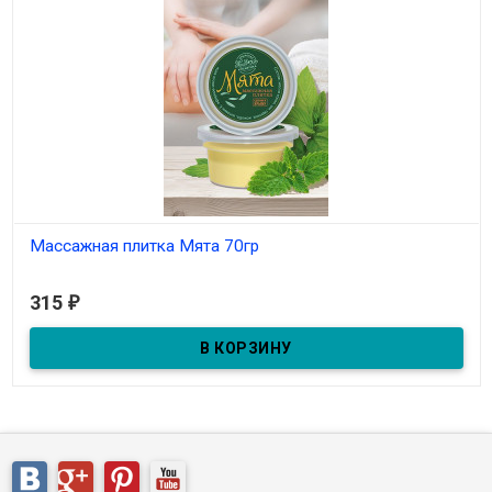
Массажная плитка Мята 70гр
В наличии
315
₽
С эфирным маслом мяты. Масса 70г.