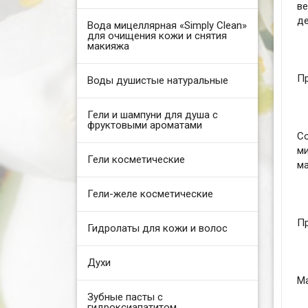
в
д
Вода мицеллярная «Simply Clean»
для очищения кожи и снятия
макияжа
Пр
Воды душистые натуральные
Гели и шампуни для душа с
фруктовыми ароматами
С
м
Гели косметические
ма
Гели-желе косметические
Пр
Гидролаты для кожи и волос
Духи
Ма
Зубные пасты с
гидроксиапатитом