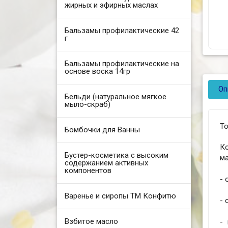
жирных и эфирных маслах
Бальзамы профилактические 42
г
Бальзамы профилактические на
основе воска 14гр
Оп
Бельди (натуральное мягкое
мыло-скраб)
То
Бомбочки для Ванны
К
Бустер-косметика с высоким
м
содержанием активных
компонентов
- 
Варенье и сиропы ТМ Конфитю
- 
Взбитое масло
-