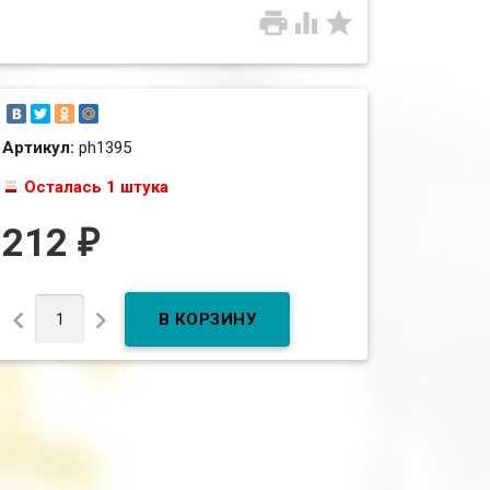



Артикул:
ph1395
Осталась 1 штука
212
₽

