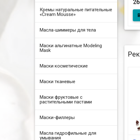
2
10
Кремы натуральные питательные
«Cream Mousse»
Бал
Масла-шиммеры для тела
нас
10
Маски альгинатные Modeling
Mask
Рек
Маски косметические
Маски тканевые
Маски фруктовые с
растительными пастами
Маски-филлеры
Масла гидрофильные для
умывания