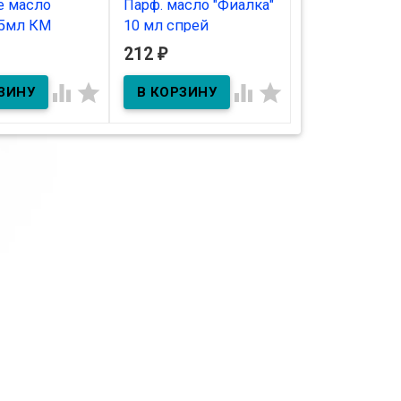
е масло
Парф. масло "Фиалка"
Парф. масло
 5мл КМ
10 мл спрей
"Мимоза" 10 
212
212
₽
₽
ичии
В наличии
В наличии



