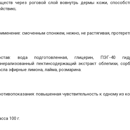
еществ через роговой слой вовнутрь дермы кожи, способс
ействию;
именение: смоченным спонжем, нежно, не растягивая, протерет
остав: вода подготовленная, глицерин, ПЭГ-40 гидр
инерализованный пектинсодержащий экстракт облепихи, сорб
сла эфирные лимона, лайма, розмарина.
отивопоказания: повышенная чувствительность к одному из ко
сса 100 г.