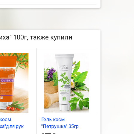
ха" 100г, также купили
косм.
Гель косм.
Тоник "Кашта
ха"для рук
"Петрушка" 35гр
В наличии