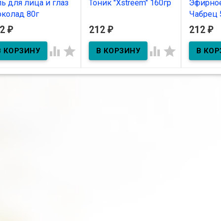
ль для лица и глаз
Тоник "Xstreem" 160гр
Эфирно
колад 80г
Чабрец
12
212
212
₽
₽
₽
В наличии
В нал
В наличии




ь для лица и глаз
олад 80г
Тоник "Xstreem" 160гр