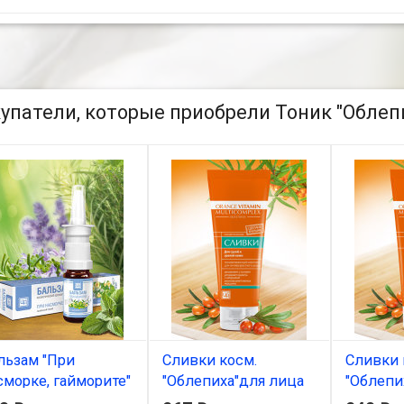
упатели, которые приобрели Тоник "Облепи
льзам "При
Сливки косм.
Сливки 
сморке, гайморите"
"Облепиха"для лица
"Облепи
вкалиптовый)
80г
80г