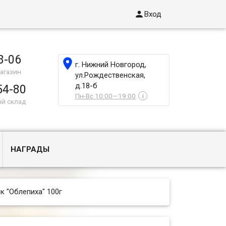

Вход
8-06

г. Нижний Новгород,
агазин
ул.Рождественская,
д.18-б
54-80
Пн-Вс 10:00—19:00
i
ый склад
НАГРАДЫ
к "Облепиха" 100г