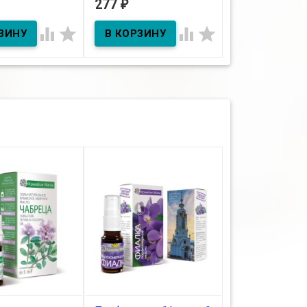
277
253
₽
₽
В наличии
Тоник "Каштан" 1
ичии




Гель косм. "Петрушка" 35гр
см.
"для рук 80г