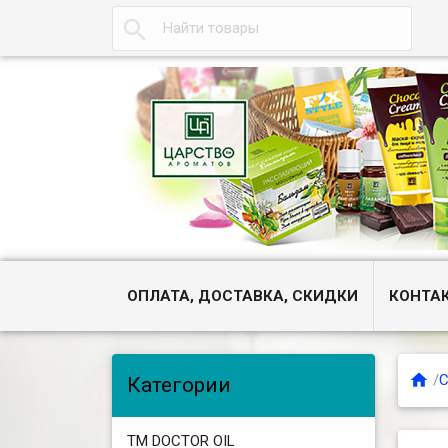

ОПЛАТА, ДОСТАВКА, СКИДКИ
КОНТА

/
С
Категории
ТМ DOCTOR OIL