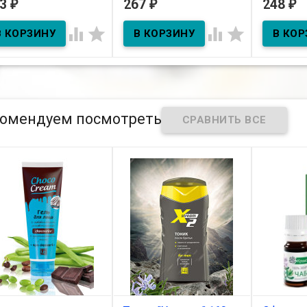
63
267
248
₽
₽
₽
мл
В наличии
В нал




В наличии
Сливки косм.
Сливки ко
"Облепиха"для лица 80г
"Облепиха
ьзам-спрей "При
морке, гайморите"
мл
омендуем посмотреть