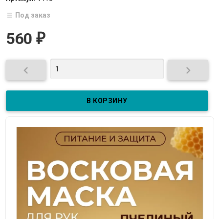
Под заказ
560
₽

