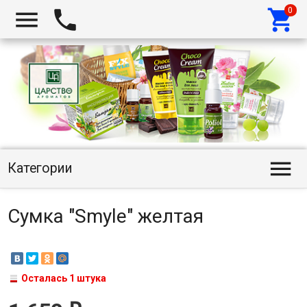




Категории
Сумка "Smyle" желтая
Осталась 1 штука