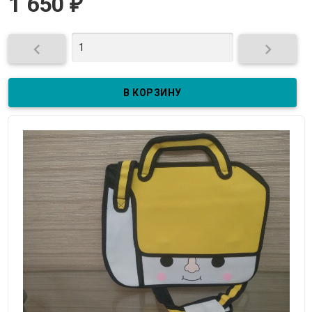
1 650
₽

