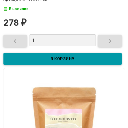
В наличии
278
₽

