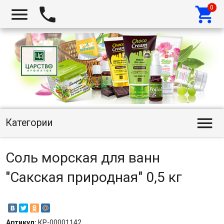




Категории
Соль морская для ванн
"Сакская природная" 0,5 кг
Артикул:
КР-00001142