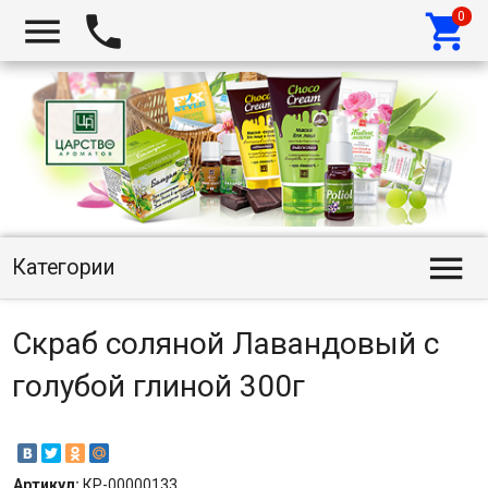




Категории
Скраб соляной Лавандовый с
голубой глиной 300г
Артикул:
КР-00000133