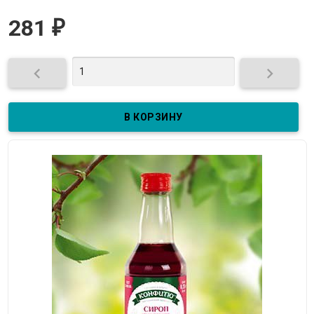
281
₽

