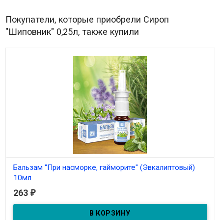
Покупатели, которые приобрели Сироп
"Шиповник" 0,25л, также купили
Бальзам "При насморке, гайморите" (Эвкалиптовый)
10мл
263
₽
В наличии
Бальзам-спрей "При насморке, гайморите" 10мл