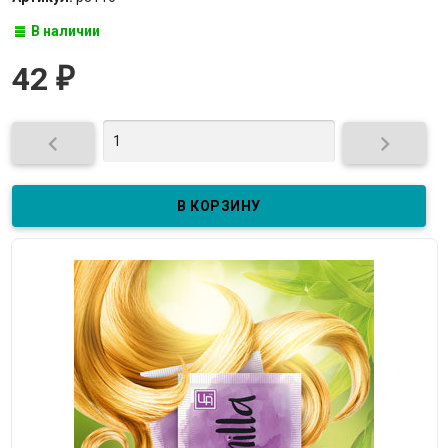
В наличии
42
₽

