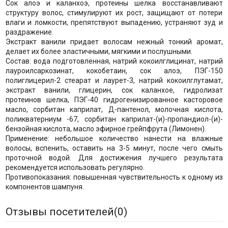
Сок алоэ и каланхоэ, протеины шелка восстанавливают
структуру волос, стимулируют их рост, защищают от потери
влаги и ломкости, препятствуют выпадению, устраняют зуд и
раздражение.
Экстракт ванили придает волосам нежный тонкий аромат,
делает их более эластичными, мягкими и послушными.
Состав: вода подготовленная, натрий кокоилглицинат, натрий
лауроилсаркозинат, кокобетаин, сок алоэ, ПЭГ-150
полиглицерил-2 стеарат и лаурет-3, натрий кокоилглутамат,
экстракт ванили, глицерин, сок каланхое, гидролизат
протеинов шелка, ПЭГ-40 гидрогенизированное касторовое
масло, сорбитан каприлат, Д-пантенол, молочная кислота,
поликватерниум -67, сорбитан каприлат-(и)-пропандиол-(и)-
бензойная кислота, масло эфирное грейпфрута (Лимонен).
Применение: небольшое количество нанести на влажные
волосы, вспенить, оставить на 3-5 минут, после чего смыть
проточной водой. Для достижения лучшего результата
рекомендуется использовать регулярно.
Противопоказания: повышенная чувствительность к одному из
компонентов шампуня.
Отзывы посетителей(
0
)