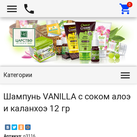




Категории
Шампунь VANILLA с соком алоэ
и каланхоэ 12 гр
Артикул:
p3116