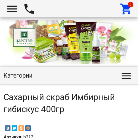




Категории
Сахарный скраб Имбирный
гибискус 400гр
Артикул:
h212