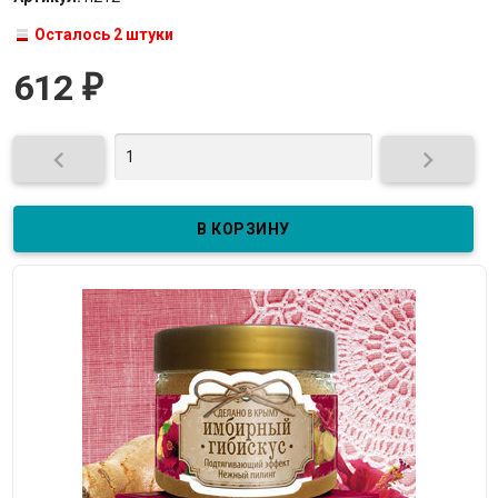
Осталось 2 штуки
612
₽

