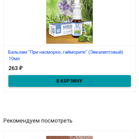
Бальзам "При насморке, гайморите" (Эвкалиптовый)
10мл
263
₽
В наличии
Бальзам-спрей "При насморке, гайморите" 10мл
Рекомендуем посмотреть