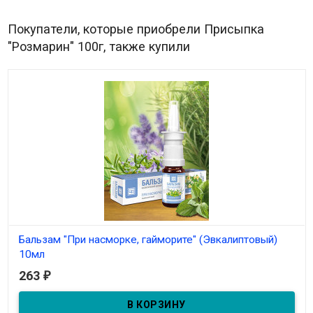
Покупатели, которые приобрели Присыпка
"Розмарин" 100г, также купили
Бальзам "При насморке, гайморите" (Эвкалиптовый)
10мл
263
₽
В наличии
Бальзам-спрей "При насморке, гайморите" 10мл