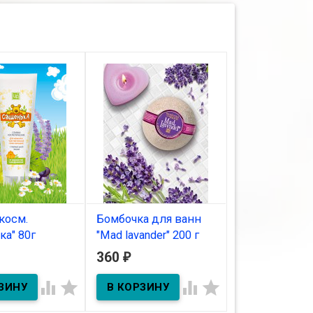
косм.
Бомбочка для ванн
Крем Rosa дл
ка" 80г
"Mad lavander" 200 г
г
360
360
₽
₽
ичии
В наличии
В наличии




см. "Сашенька"
Бомбочка для ванн "Mad
lavander"