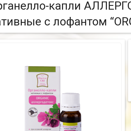
рганелло-капли АЛЛЕРГ
ативные с лофантом “OR