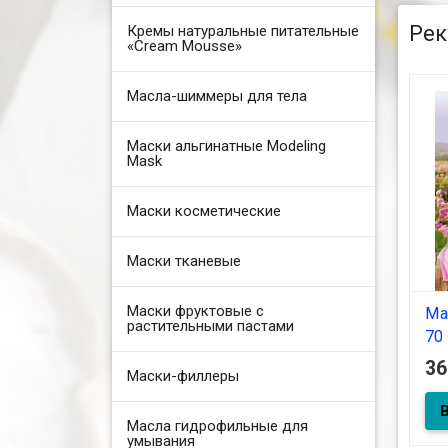
Рек
Кремы натуральные питательные
«Cream Mousse»
Масла-шиммеры для тела
Маски альгинатные Modeling
Mask
Маски косметические
Маски тканевые
Маски фруктовые с
Ма
растительными пастами
70 
3
Маски-филлеры
Масла гидрофильные для
умывания