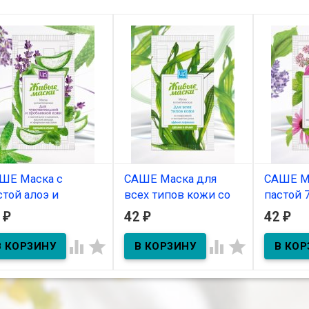
ШЕ Маска с
САШЕ Маска для
САШЕ М
стой алоэ и
всех типов кожи со
пастой 7
ланхоэ10г
спирулиной 10г
2
42
42
₽
₽
₽
В нал
В наличии
В наличии




Маска в п
7 трав дл
ка в пакетике с пастой
Маска в пакетике со
жирной ко
э и каланхоэ для
спирулиной - эффект
ствительной и
лифтинга, для всех типов
блемной кожи 10гр
кожи 10г