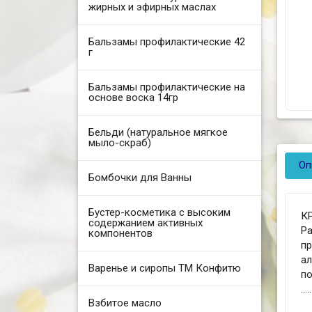
жирных и эфирных маслах
Бальзамы профилактические 42
г
Бальзамы профилактические на
основе воска 14гр
Бельди (натуральное мягкое
мыло-скраб)
Оп
Бомбочки для Ванны
Бустер-косметика с высоким
К
содержанием активных
Р
компонентов
п
а
Варенье и сиропы ТМ Конфитю
п
.....
Взбитое масло