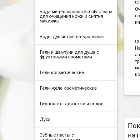
С
Оч
Вода мицеллярная «Simply Clean»
п
для очищения кожи и снятия
макияжа
ин
.....
Воды душистые натуральные
С
Н
Гели и шампуни для душа с
ан
фруктовыми ароматами
т
ма
Гели косметические
ко
Гели-желе косметические
Гидролаты для кожи и волос
Духи
Пок
нат
Зубные пасты с
гидроксиапатитом