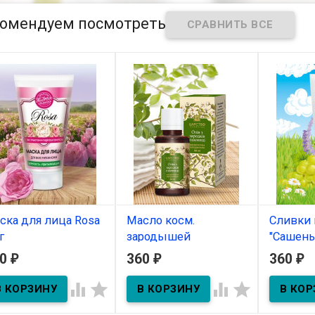
омендуем посмотреть
ска для лица Rosa
Масло косм.
Сливки 
г
зародышей
"Сашень
пшеницы 30мл
60
360
360
₽
₽
₽
В наличии
В нал
В наличии




Сливки ко
80г
Масло косм. зародышей
пшеницы 30мл