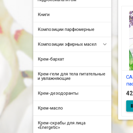
Книги
Композиции парфюмерные
Композиции эфирных масел
Крем-бархат
Крем-гели для тела питательные
СА
и увлажняющие
па
ко
4
Крем-дезодоранты
Крем-масло
Мас
ало
чув
Крем-скрабы для лица
про
«Energetic»