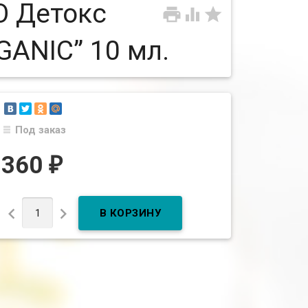
О Детокс



GANIC” 10 мл.
Под заказ
360
₽

