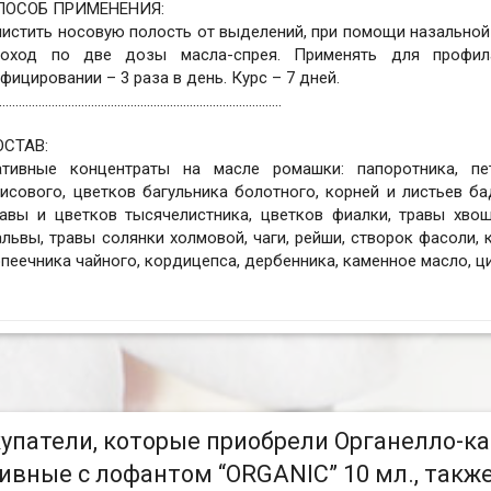
ПОСОБ ПРИМЕНЕНИЯ:
истить носовую полость от выделений, при помощи назальной
роход по две дозы масла-спрея. Применять для профил
фицировании – 3 раза в день. Курс – 7 дней.
......................................................................................
ОСТАВ:
ативные концентраты на масле ромашки: папоротника, пе
исового, цветков багульника болотного, корней и листьев ба
равы и цветков тысячелистника, цветков фиалки, травы хвощ
львы, травы солянки холмовой, чаги, рейши, створок фасоли, 
пеечника чайного, кордицепса, дербенника, каменное масло, ц
упатели, которые приобрели Органелло-к
ивные с лофантом “ORGANIC” 10 мл., такж