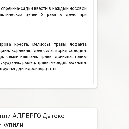
 спрей-на-садки ввести в каждый носовой
актических целей 2 раза в день, при
трова креста, мелиссы, травы лофанта
дана, корневищ девясила, корня солодки,
а, семян каштана, травы донника, травы
кукурузных рылец, травы череды, зюзника,
итруллин, дигидрокверцетин
апли АЛЛЕРГО Детокс
е купили