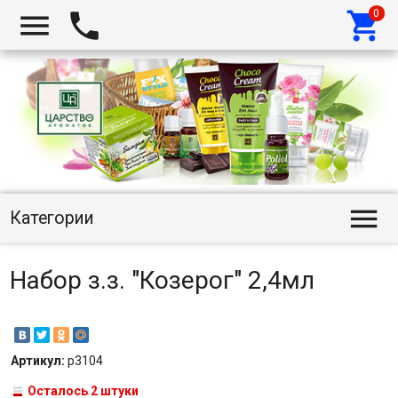




Категории
Набор з.з. "Козерог" 2,4мл
Артикул:
p3104
Осталось 2 штуки