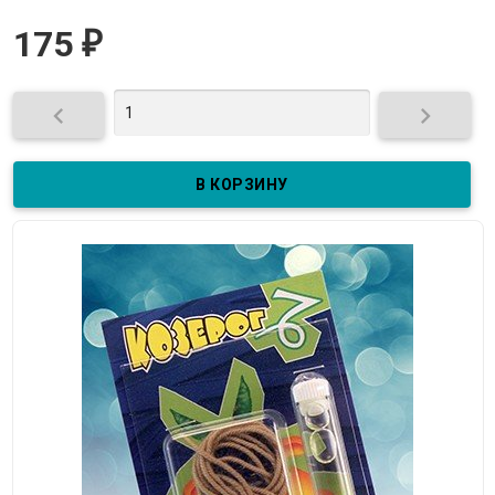
175
₽

