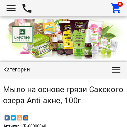




Категории
Мыло на основе грязи Сакского
озера Anti-акне, 100г
Артикул:
КР-00000048