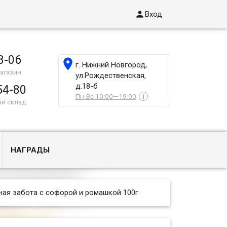

Вход
8-06

г. Нижний Новгород,
агазин
ул.Рождественская,
д.18-б
54-80
Пн-Вс 10:00—19:00
i
ый склад
НАГРАДЫ
ая забота с софорой и ромашкой 100г