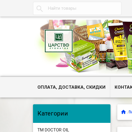

ОПЛАТА, ДОСТАВКА, СКИДКИ
КОНТА

/
М
Категории
ТМ DOCTOR OIL