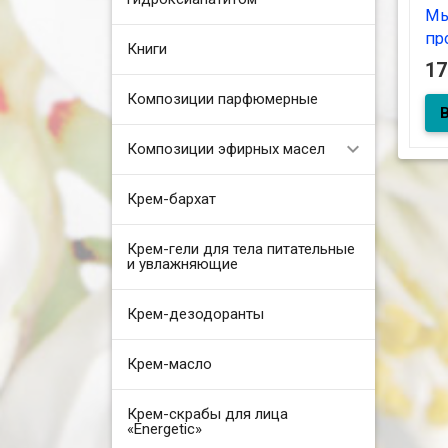
Мы
пр
Книги
10
1
Композиции парфюмерные
Композиции эфирных масел
Крем-бархат
Крем-гели для тела питательные
и увлажняющие
Крем-дезодоранты
Крем-масло
Крем-скрабы для лица
«Energetic»