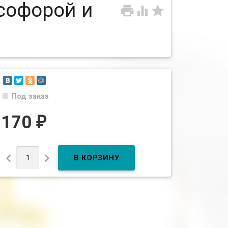
софорой и



Под заказ
170
₽

