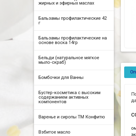
жирных и эфирных маслах
Бальзамы профилактические 42
г
Бальзамы профилактические на
основе воска 14гр
Бельди (натуральное мягкое
мыло-скраб)
Оп
Бомбочки для Ванны
Бустер-косметика с высоким
П
содержанием активных
да
компонентов
с
Варенье и сиропы ТМ Конфитю
ом
Взбитое масло
э