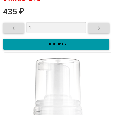
435
₽

