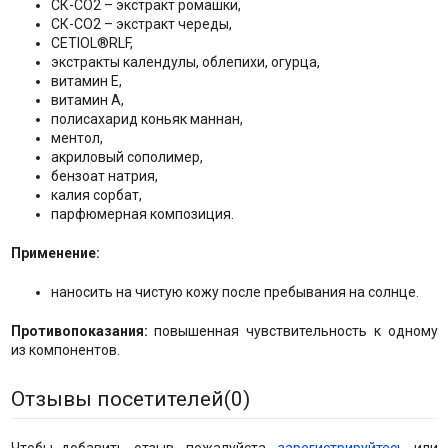
СК-СО2 – экстракт ромашки,
СК-СО2 – экстракт череды,
CETIOL®RLF,
экстракты календулы, облепихи, огурца,
витамин Е,
витамин А,
полисахарид коньяк маннан,
ментол,
акриловый сополимер,
бензоат натрия,
калия сорбат,
парфюмерная композиция.
Применение:
наносить на чистую кожу после пребывания на солнце.
Противопоказания:
повышенная чувствительность к одному
из компонентов.
Отзывы посетителей(
0
)