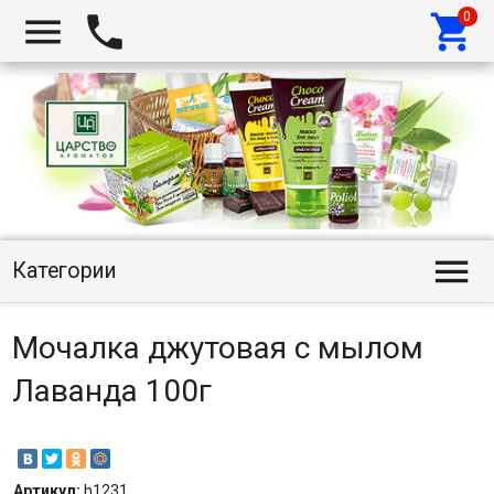




Категории
Мочалка джутовая с мылом
Лаванда 100г
Артикул:
h1231