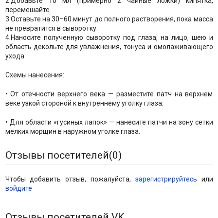
2.
Добавьте 10 мл (примерно 2 чайные ложки) кипятка,
перемешайте.
3.
Оставьте на 30–60 минут до полного растворения, пока масса
не превратится в сыворотку.
4.
Наносите полученную сыворотку под глаза, на лицо, шею и
область декольте для увлажнения, тонуса и омолаживающего
ухода.
Схемы нанесения:
• От отечности верхнего века — разместите патч на верхнем
веке узкой стороной к внутреннему уголку глаза.
• Для области «гусиных лапок» — нанесите патчи на зону сетки
мелких морщин в наружном уголке глаза.
Отзывы посетителей(
0
)
Чтобы добавить отзыв, пожалуйста,
зарегистрируйтесь
или
войдите
Отзывы посетителей VK