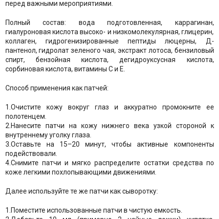
перед важными мероприятиями.
Полный состав: вода подготовленная, каррагинан,
гиалуроновая кислота высоко- и низкомолекулярная, глицерин,
коллаген, гидрогенизированные пептиды люцерны, Д-
пантенол, гидролат зеленого чая, экстракт лотоса, бензиловый
спирт, бензойная кислота, дегидроуксусная кислота,
сорбиновая кислота, витамины С и Е.
Способ применения как патчей:
1.
Очистите кожу вокруг глаз и аккуратно промокните ее
полотенцем.
2.
Нанесите патчи на кожу нижнего века узкой стороной к
внутреннему уголку глаза.
3.
Оставьте на 15–20 минут, чтобы активные компоненты
подействовали.
4.
Снимите патчи и мягко распределите остатки средства по
коже легкими похлопывающими движениями.
Далее используйте те же патчи как сыворотку:
1.
Поместите использованные патчи в чистую емкость.