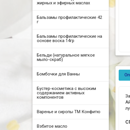
жирных и эфирных маслах
Бальзамы профилактические 42
г
Бальзамы профилактические на
основе воска 14гр
Бельди (натуральное мягкое
мыло-скраб)
Бомбочки для Ванны
Оп
Бустер-косметика с высоким
содержанием активных
З
компонентов
А
лу
Варенье и сиропы ТМ Конфитю
с
Взбитое масло