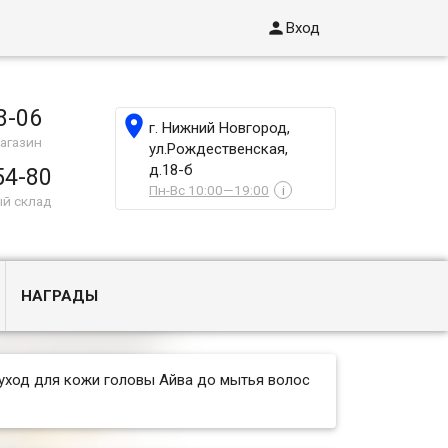

Вход
8-06

г. Нижний Новгород,
агазин
ул.Рождественская,
д.18-б
54-80
Пн-Вс 10:00—19:00
i
ый склад
НАГРАДЫ
уход для кожи головы Айва до мытья волос