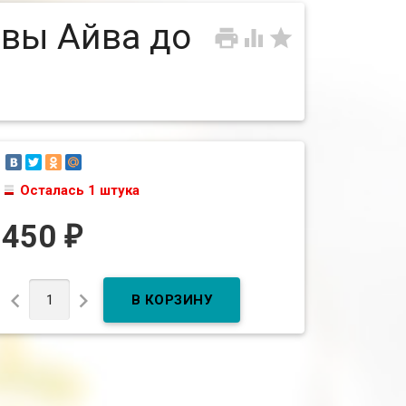
овы Айва до



Осталась 1 штука
450
₽

