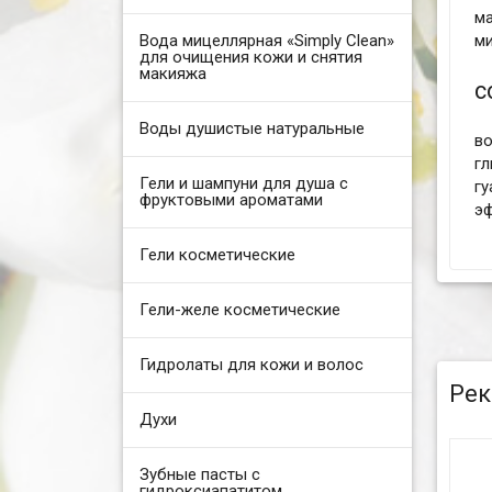
м
Вода мицеллярная «Simply Clean»
ми
для очищения кожи и снятия
макияжа
с
Воды душистые натуральные
во
гл
Гели и шампуни для душа с
г
фруктовыми ароматами
эф
Гели косметические
Гели-желе косметические
Гидролаты для кожи и волос
Рек
Духи
Зубные пасты с
гидроксиапатитом