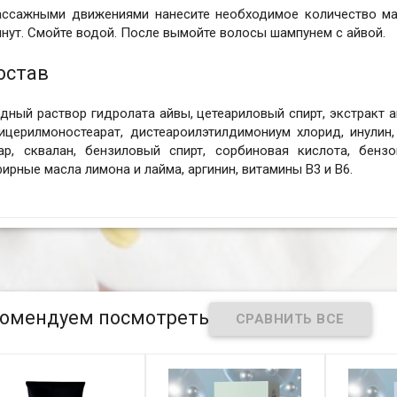
ассажными движениями нанесите необходимое количество ма
нут. Смойте водой. После вымойте волосы шампунем c айвой.
остав
дный раствор гидролата айвы, цетеариловый спирт, экстракт а
ицерилмоностеарат, дистеароилэтилдимониум хлорид, инулин,
уар, сквалан, бензиловый спирт, сорбиновая кислота, бензо
ирные масла лимона и лайма, аргинин, витамины В3 и В6.
омендуем посмотреть