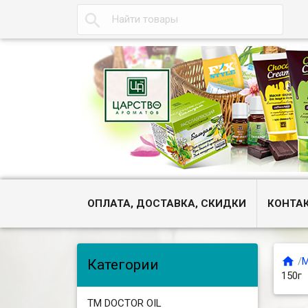

ОПЛАТА, ДОСТАВКА, СКИДКИ
КОНТА

/
М
Категории
150г
ТМ DOCTOR OIL