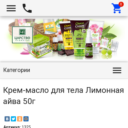




Категории
Крем-масло для тела Лимонная
айва 50г
Артикул:
1325