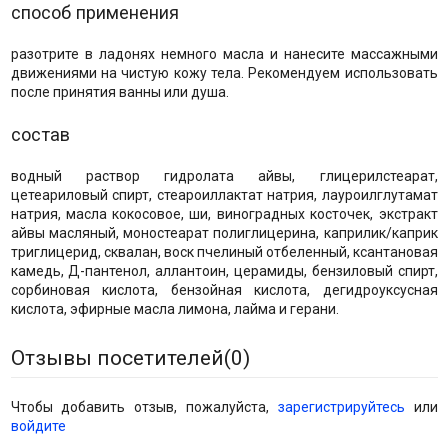
способ применения
разотрите в ладонях немного масла и нанесите массажными
движениями на чистую кожу тела. Рекомендуем использовать
после принятия ванны или душа.
состав
водный раствор гидролата айвы, глицерилстеарат,
цетеариловый спирт, стеароиллактат натрия, лауроилглутамат
натрия, масла кокосовое, ши, виноградных косточек, экстракт
айвы масляный, моностеарат полиглицерина, каприлик/каприк
триглицерид, сквалан, воск пчелиный отбеленный, ксантановая
камедь, Д-пантенол, аллантоин, церамиды, бензиловый спирт,
сорбиновая кислота, бензойная кислота, дегидроуксусная
кислота, эфирные масла лимона, лайма и герани.
Отзывы посетителей(
0
)
Чтобы добавить отзыв, пожалуйста,
зарегистрируйтесь
или
войдите