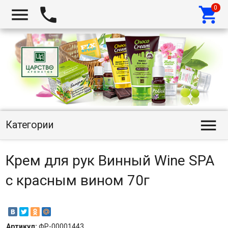




Категории
Крем для рук Винный Wine SPA
с красным вином 70г
Артикул:
ФР-00001443