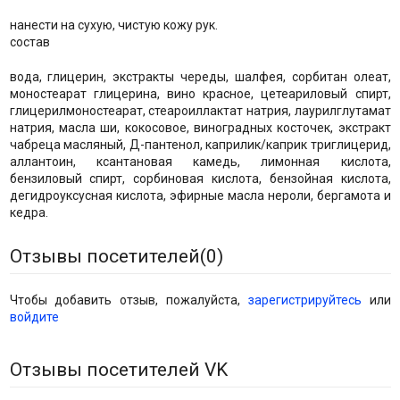
нанести на сухую, чистую кожу рук.
состав
вода, глицерин, экстракты череды, шалфея, сорбитан олеат,
моностеарат глицерина, вино красное, цетеариловый спирт,
глицерилмоностеарат, стеароиллактат натрия, лаурилглутамат
натрия, масла ши, кокосовое, виноградных косточек, экстракт
чабреца масляный, Д-пантенол, каприлик/каприк триглицерид,
аллантоин, ксантановая камедь, лимонная кислота,
бензиловый спирт, сорбиновая кислота, бензойная кислота,
дегидроуксусная кислота, эфирные масла нероли, бергамота и
кедра.
Отзывы посетителей(
0
)
Чтобы добавить отзыв, пожалуйста,
зарегистрируйтесь
или
войдите
Отзывы посетителей VK