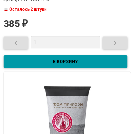
Осталось 2 штуки
385
₽

