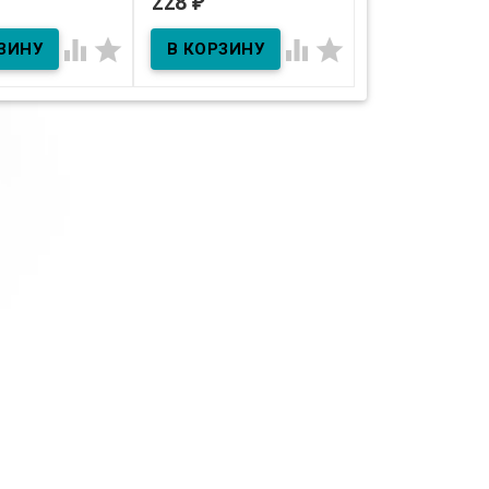
228
228
₽
₽
ичии
В наличии
В наличии



