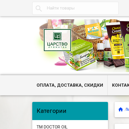

ОПЛАТА, ДОСТАВКА, СКИДКИ
КОНТА

/
М
Категории
ТМ DOCTOR OIL