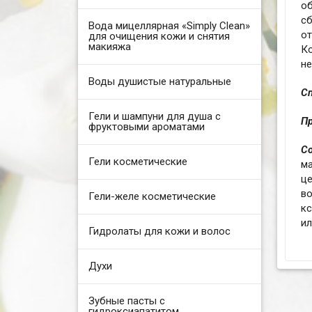
о
с
Вода мицеллярная «Simply Clean»
о
для очищения кожи и снятия
макияжа
К
не
Воды душистые натуральные
С
Гели и шампуни для душа с
Пр
фруктовыми ароматами
Со
Гели косметические
ма
це
в
Гели-желе косметические
к
ил
Гидролаты для кожи и волос
Духи
Зубные пасты с
гидроксиапатитом