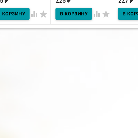
25
225
227
₽
₽
₽
В наличии
В нал
В наличии




ктивом Brighlette