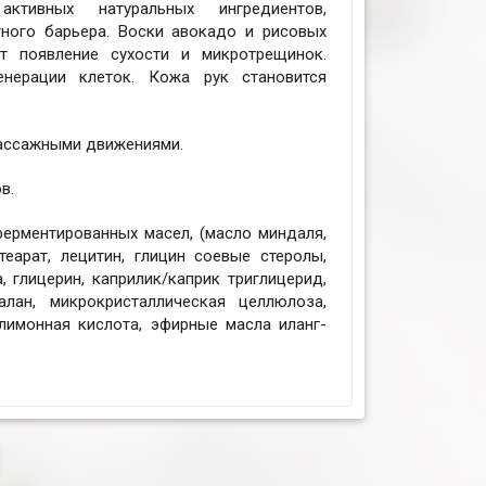
ктивных натуральных ингредиентов,
ного барьера. Воски авокадо и рисовых
т появление сухости и микротрещинок.
енерации клеток. Кожа рук становится
массажными движениями.
в.
ерментированных масел, (масло миндаля,
теарат, лецитин, глицин соевые стеролы,
, глицерин, каприлик/каприк триглицерид,
лан, микрокристаллическая целлюлоза,
лимонная кислота, эфирные масла иланг-