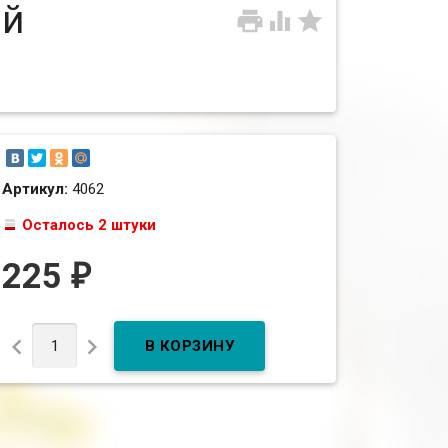
ый



Артикул:
4062
Осталось 2 штуки
225
₽

