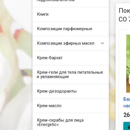
Пок
Книги
СО 
Композиции парфюмерные
Композиции эфирных масел
Крем-бархат
Крем-гели для тела питательные
и увлажняющие
Крем-дезодоранты
Ба
Крем-масло
на
(Э
2
10
Крем-скрабы для лица
«Energetic»