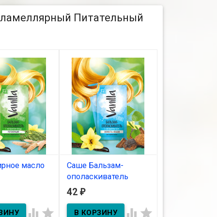
к ламеллярный Питательный
рное масло
Саше Бальзам-
Сливки
ополаскиватель
косметическ
VANILLA для жирных
"Крымская
42
479
₽
₽
ичии
волос 10г
жемчужина" 
дневные 80г




ополаскиватели