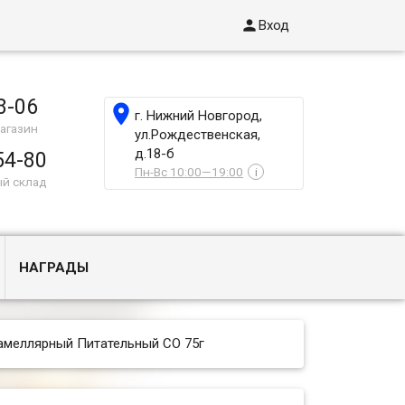

Вход
8-06

г. Нижний Новгород,
агазин
ул.Рождественская,
д.18-б
54-80
Пн-Вс 10:00—19:00
i
ый склад
НАГРАДЫ
амеллярный Питательный СО 75г