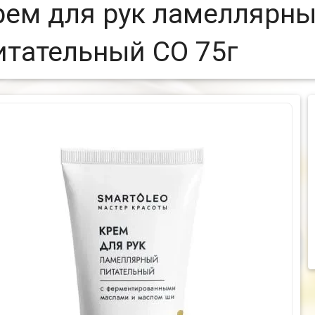
рем для рук ламеллярн
итательный СО 75г