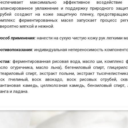
беспечивает максимально эффективное воздействие а
балансированное увлажнение и поддержку природного защит
трубей создают на коже защитную пленку, предотвращаю
омплекс ферментированных масел запускает процесс рег
вероятно мягкой и нежной.
пособ применения:
нанести на сухую чистую кожу рук легкими 
отивопоказания:
индивидуальная непереносимость компоненто
став:
ферментированная рисовая вода, масло ши, комплекс ф
сло огуречника, масло льна), бегениловый спирт, глицерилс
теариловый спирт, экстракт полыни, экстракт тысячелистника
оск пчелиный, воск авокадо, воск рисовых отрубей, сква
сантановая камедь, целлюлозная камедь, бензиловый спирт, 
анга и ладана.