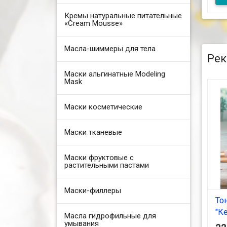
Кремы натуральные питательные
Бал
«Cream Mousse»
нас
10
Масла-шиммеры для тела
Рек
Маски альгинатные Modeling
Mask
Маски косметические
Маски тканевые
Маски фруктовые с
растительными пастами
Маски-филлеры
То
"К
Масла гидрофильные для
умывания
60 