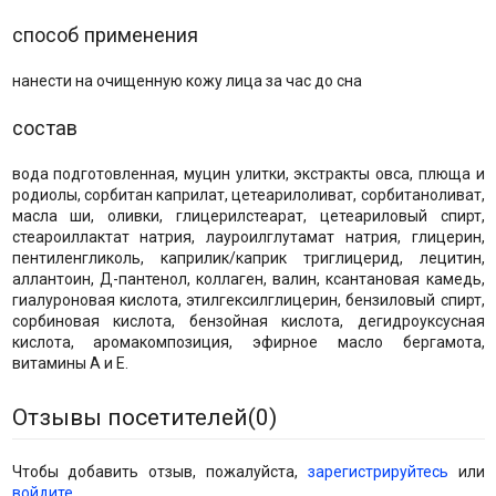
способ применения
нанести на очищенную кожу лица за час до сна
состав
вода подготовленная, муцин улитки, экстракты овса, плюща и
родиолы, сорбитан каприлат, цетеарилоливат, сорбитаноливат,
масла ши, оливки, глицерилстеарат, цетеариловый спирт,
стеароиллактат натрия, лауроилглутамат натрия, глицерин,
пентиленгликоль, каприлик/каприк триглицерид, лецитин,
аллантоин, Д-пантенол, коллаген, валин, ксантановая камедь,
гиалуроновая кислота, этилгексилглицерин, бензиловый спирт,
сорбиновая кислота, бензойная кислота, дегидроуксусная
кислота, аромакомпозиция, эфирное масло бергамота,
витамины А и Е.
Отзывы посетителей(
0
)
Чтобы добавить отзыв, пожалуйста,
зарегистрируйтесь
или
войдите