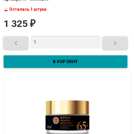
Осталась 1 штука
1 325
₽

