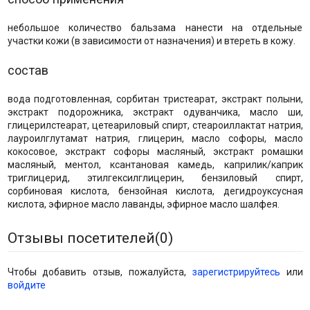
небольшое количество бальзама нанести на отдельные
участки кожи (в зависимости от назначения) и втереть в кожу.
состав
вода подготовленная, сорбитан тристеарат, экстракт полыни,
экстракт подорожника, экстракт одуванчика, масло ши,
глицерилстеарат, цетеариловый спирт, стеароиллактат натрия,
лауроилглутамат натрия, глицерин, масло софоры, масло
кокосовое, экстракт софоры масляный, экстракт ромашки
масляный, ментол, ксантановая камедь, каприлик/каприк
триглицерид, этилгексилглицерин, бензиловый спирт,
сорбиновая кислота, бензойная кислота, дегидроуксусная
кислота, эфирное масло лаванды, эфирное масло шалфея.
Отзывы посетителей(
0
)
Чтобы добавить отзыв, пожалуйста,
зарегистрируйтесь
или
войдите