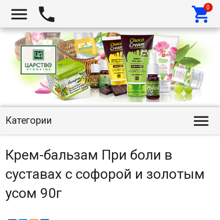




Категории
Крем-бальзам При боли в
суставах с софорой и золотым
усом 90г