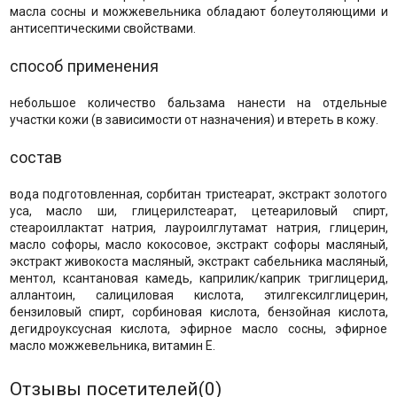
масла сосны и можжевельника обладают болеутоляющими и
антисептическими свойствами.
способ применения
небольшое количество бальзама нанести на отдельные
участки кожи (в зависимости от назначения) и втереть в кожу.
состав
вода подготовленная, сорбитан тристеарат, экстракт золотого
уса, масло ши, глицерилстеарат, цетеариловый спирт,
стеароиллактат натрия, лауроилглутамат натрия, глицерин,
масло софоры, масло кокосовое, экстракт софоры масляный,
экстракт живокоста масляный, экстракт сабельника масляный,
ментол, ксантановая камедь, каприлик/каприк триглицерид,
аллантоин, салициловая кислота, этилгексилглицерин,
бензиловый спирт, сорбиновая кислота, бензойная кислота,
дегидроуксусная кислота, эфирное масло сосны, эфирное
масло можжевельника, витамин E.
Отзывы посетителей(
0
)