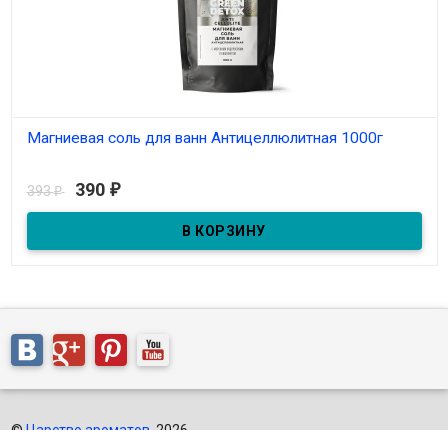
Магниевая соль для ванн Антицеллюлитная 1000г
В наличии
390
393
₽
₽
©
Царство ароматов
, 2026