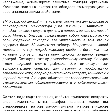
напряжение, активизирует защитные функции организма.
Комплекс полезных экстрактов обладает тонизирующими и
восстанавливающими свойствами.
ТМ "Крымский лекарь" — натуральная косметика для здоровья от
производителя
"Мануфактура ДОМ ПРИРОДЫ".
"Бишофит"
—
линейка полезных средств для тела и волос на основе магниевой
соли. Минерал бишофит представляет собой кристаллическую
соль, созданную природой. Его уникальность в том, что он
содержит более 60 элементов таблицы Менделеева – калий,
железо, цинк, йод, натрий, марганец, особенно богат магнием,
который считается активатором многих жизненно важных
реакций. Благодаря такому разнообразному составу бишофит
имеет широкий спектр действия. Его используют как
вспомогательное средство для лечения и профилактики
заболеваний кожи, опорно-двигательного аппарата, мышечной и
нервной систем. Бишофит обладает противовоспалительными,
омолаживающими, общеукрепляющими и антибактериальными
свойствами.
Состав:
вода подготовленная, сорбитан тристеарат, экстракты
алоэ, лимонника, мяты, шалфея, крапивы, масло ши,
стеароиллактат натрия, лауроилглутамат натрия, глицерин,