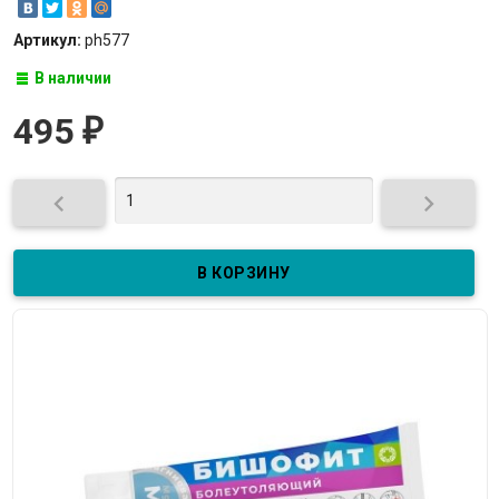
Артикул:
ph577
В наличии
495
₽

