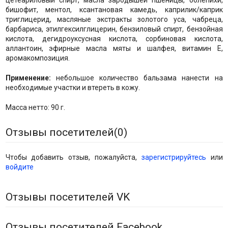
цетеариловый спирт, масла зародышей пшеницы, облепихи,
бишофит, ментол, ксантановая камедь, каприлик/каприк
триглицерид, масляные экстракты золотого уса, чабреца,
барбариса, этилгексилглицерин, бензиловый спирт, бензойная
кислота, дегидроуксусная кислота, сорбиновая кислота,
аллантоин, эфирные масла мяты и шалфея, витамин Е,
аромакомпозиция.
Применение:
небольшое количество бальзама нанести на
необходимые участки и втереть в кожу.
Масса нетто: 90 г.
Отзывы посетителей(
0
)
Чтобы добавить отзыв, пожалуйста,
зарегистрируйтесь
или
войдите
Отзывы посетителей VK
Отзывы посетителей Facebook