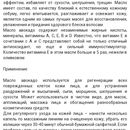
эффектом, избавляет от сухости, шелушения, трещин. Масло
имеет состав, по качеству близкий к естественному кожному
себуму, легко впитывается, разглаживает и освежает кожу,
является одним из самых лучших масел для восстановления,
увлажнения и придания здорового блеска волосам.
Масло авокадо содержит незаменимые жирные кислоты,
минералы, витамины А, С, Е, В и D. Известно, что витамин Е в
сочетании с А и С представляют собой не только отличный
антиоксидант, но еще и сильный иммуностимулятор.
Количество витамина Е в этом масле больше в 5 раз, нежели в
оливковом.
Применение:
Масло авокадо используется для регенерации всех
поврежденных клеток кожи лица, и для устранения
раздражений и высыпаний, сыпи, морщинок, шелушения и
сухости. Может использоваться в чистом виде, для масок,
аппликаций, массажа лица и обогащения разнообразных
косметических средств.
Для регулярного ухода за кожей лица – нанести несколько
капель по массажным линиям на очищенную кожу, убрать его
излишки через 30-40 минут обычной бумажной салфеткой. Если