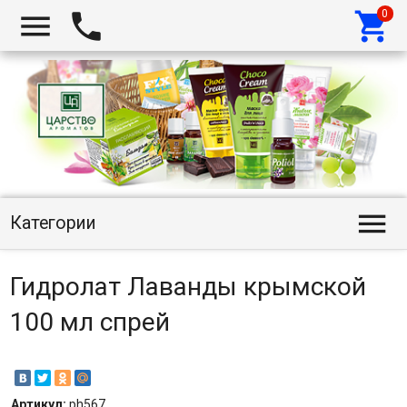




Категории
Гидролат Лаванды крымской
100 мл спрей
Артикул:
ph567