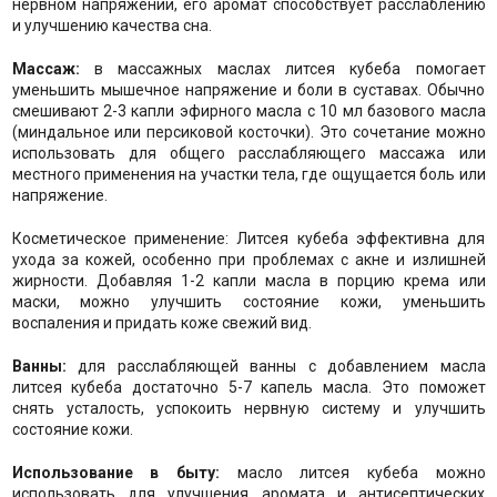
нервном напряжении, его аромат способствует расслаблению
и улучшению качества сна.
Массаж:
в массажных маслах литсея кубеба помогает
уменьшить мышечное напряжение и боли в суставах. Обычно
смешивают 2-3 капли эфирного масла с 10 мл базового масла
(миндальное или персиковой косточки). Это сочетание можно
использовать для общего расслабляющего массажа или
местного применения на участки тела, где ощущается боль или
напряжение.
Косметическое применение: Литсея кубеба эффективна для
ухода за кожей, особенно при проблемах с акне и излишней
жирности. Добавляя 1-2 капли масла в порцию крема или
маски, можно улучшить состояние кожи, уменьшить
воспаления и придать коже свежий вид.
Ванны:
для расслабляющей ванны с добавлением масла
литсея кубеба достаточно 5-7 капель масла. Это поможет
снять усталость, успокоить нервную систему и улучшить
состояние кожи.
Использование в быту:
масло литсея кубеба можно
использовать для улучшения аромата и антисептических