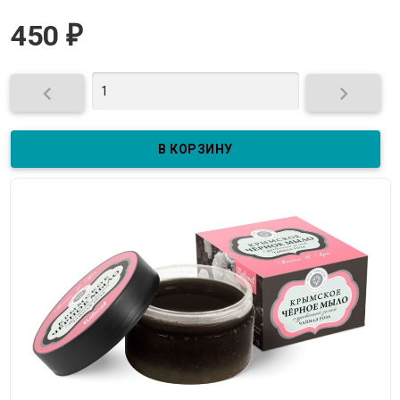
450
₽

