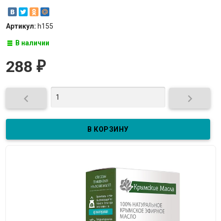
Артикул:
h155
В наличии
288
₽

