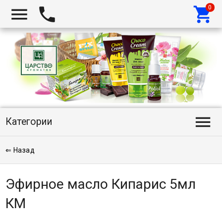




Категории
⇐ Назад
Эфирное масло Кипарис 5мл
КМ