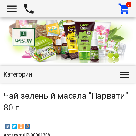




Категории
Чай зеленый масала "Парвати"
80 г
Артикул:
ФР-00001308