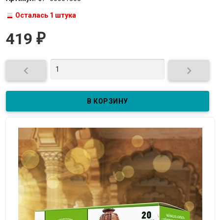
Осталась 1 штука
419
₽

