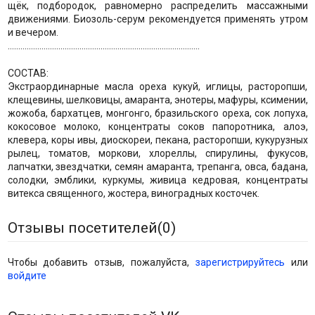
щёк, подбородок, равномерно распределить массажными
движениями. Биозоль-серум рекомендуется применять утром
и вечером.
...........................................................................................
СОСТАВ:
Экстраординарные масла ореха кукуй, иглицы, расторопши,
клещевины, шелковицы, амаранта, энотеры, мафуры, ксимении,
жожоба, бархатцев, монгонго, бразильского ореха, сок лопуха,
кокосовое молоко, концентраты соков папоротника, алоэ,
клевера, коры ивы, диоскореи, пекана, расторопши, кукурузных
рылец, томатов, моркови, хлореллы, спирулины, фукусов,
лапчатки, звездчатки, семян амаранта, трепанга, овса, бадана,
солодки, эмблики, куркумы, живица кедровая, концентраты
витекса священного, жостера, виноградных косточек.
Отзывы посетителей(
0
)
Чтобы добавить отзыв, пожалуйста,
зарегистрируйтесь
или
войдите