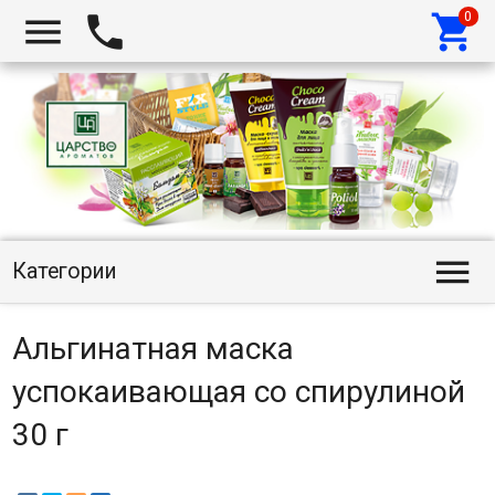




Категории
Альгинатная маска
успокаивающая со спирулиной
30 г