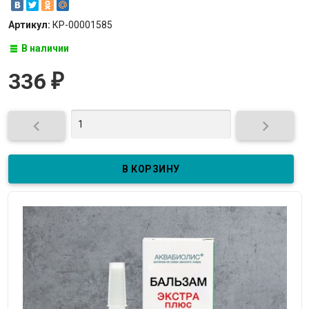
Артикул:
КР-00001585
В наличии
336
₽

