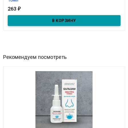
263
₽
В наличии
Бальзам-спрей "При насморке, гайморите" 10мл
Рекомендуем посмотреть