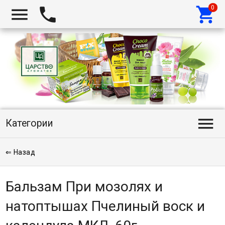




Категории
⇐ Назад
Бальзам При мозолях и
натоптышах Пчелиный воск и