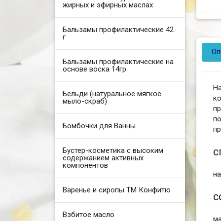
жирных и эфирных маслах
Бальзамы профилактические 42
г
Оп
Бальзамы профилактические на
основе воска 14гр
Н
Бельди (натуральное мягкое
к
мыло-скраб)
пр
по
Бомбочки для Ванны
пр
с
Бустер-косметика с высоким
содержанием активных
компонентов
н
Варенье и сиропы ТМ Конфитю
с
Взбитое масло
ма