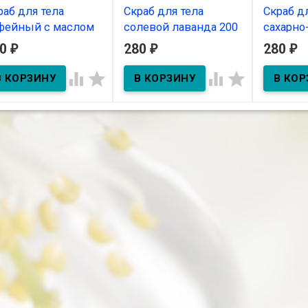
раб для тела
Скраб для тела
Скраб д
фейный с маслом
солевой лаванда 200
сахарно
ельсина 200 гр
гр
скорлуп
80
280
280
₽
₽
₽
ореха 20
В наличии
В наличии




В нал