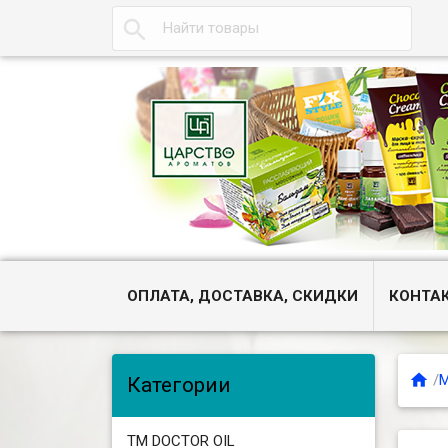

ОПЛАТА, ДОСТАВКА, СКИДКИ
КОНТА

/
М
Категории
ТМ DOCTOR OIL