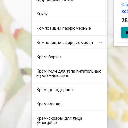
Ск
ко
Книги
ап
2
Композиции парфюмерные
Композиции эфирных масел
Крем-бархат
Крем-гели для тела питательные
и увлажняющие
Крем-дезодоранты
Крем-масло
Крем-скрабы для лица
«Energetic»