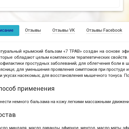
исание
Отзывы
Отзывы VK
Отзывы Facebook
атуральный крымский бальзам «7 ТРАВ» создан на основе эфи
оторые обладают целым комплексом терапевтических свойств.
офилактики простудных заболеваний; для облегчения боли в шее
яснице; для уменьшения проявления симптомов при простуде и 
и укусах насекомых; для восстановления мышечного тонуса. По
пособ применения
анести немного бальзама на кожу легкими массажными движени
остав
сло миндаля, масло лаванды эфирное, ментол, масло мяты эфи