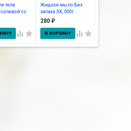
ля тела
Жидкое мыло Без
Бальзам для 
-солевой со
запаха ЗХ, 500г
Ванильный му
ой грецкого
280
280
₽
₽
В наличии
В наличии
0 гр




ичии