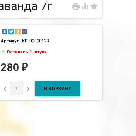
аванда 7г



Артикул:
КР-00000123
Осталась 1 штука
280
₽

