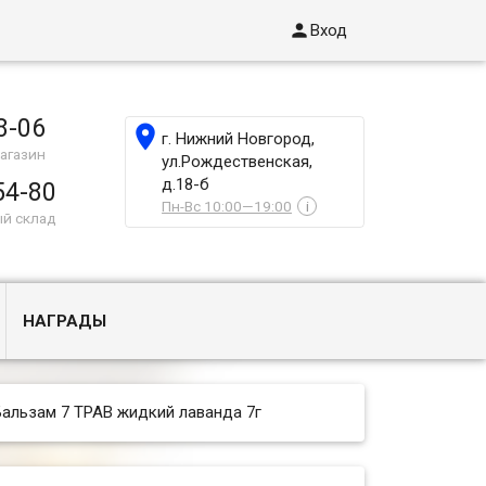

Вход
8-06

г. Нижний Новгород,
агазин
ул.Рождественская,
д.18-б
54-80
Пн-Вс 10:00—19:00
i
ый склад
НАГРАДЫ
Бальзам 7 ТРАВ жидкий лаванда 7г