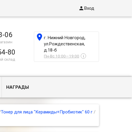

Вход
8-06

г. Нижний Новгород,
агазин
ул.Рождественская,
д.18-б
54-80
Пн-Вс 10:00—19:00
i
ый склад
НАГРАДЫ
/
Тонер для лица "Керамиды+Пробиотик" 60 г
/